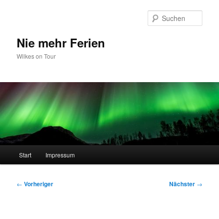
Zum
primären
Such
Inhalt
springen
Nie mehr Ferien
Wilkes on Tour
Hauptmenü
Start
Impressum
Beitragsnavigation
←
Vorheriger
Nächster
→