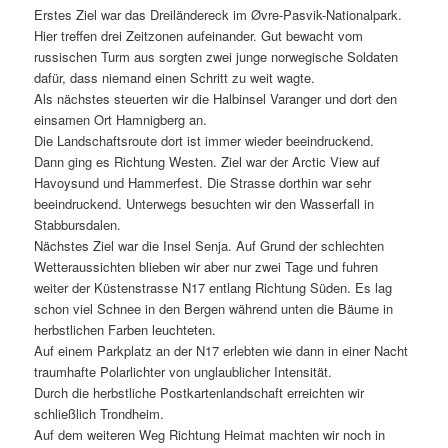
Erstes Ziel war das Dreiländereck im Øvre-Pasvik-Nationalpark.
Hier treffen drei Zeitzonen aufeinander. Gut bewacht vom
russischen Turm aus sorgten zwei junge norwegische Soldaten
dafür, dass niemand einen Schritt zu weit wagte.
Als nächstes steuerten wir die Halbinsel Varanger und dort den
einsamen Ort Hamnigberg an.
Die Landschaftsroute dort ist immer wieder beeindruckend.
Dann ging es Richtung Westen. Ziel war der Arctic View auf
Havoysund und Hammerfest. Die Strasse dorthin war sehr
beeindruckend. Unterwegs besuchten wir den Wasserfall in
Stabbursdalen.
Nächstes Ziel war die Insel Senja. Auf Grund der schlechten
Wetteraussichten blieben wir aber nur zwei Tage und fuhren
weiter der Küstenstrasse N17 entlang Richtung Süden. Es lag
schon viel Schnee in den Bergen während unten die Bäume in
herbstlichen Farben leuchteten.
Auf einem Parkplatz an der N17 erlebten wie dann in einer Nacht
traumhafte Polarlichter von unglaublicher Intensität.
Durch die herbstliche Postkartenlandschaft erreichten wir
schließlich Trondheim.
Auf dem weiteren Weg Richtung Heimat machten wir noch in