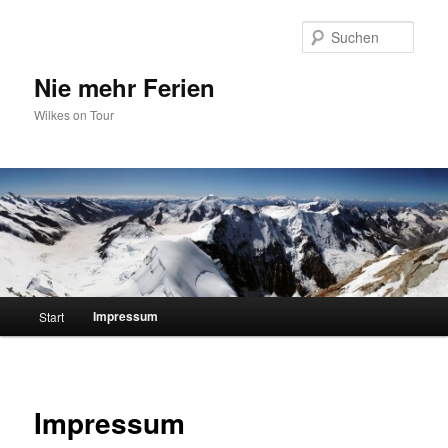
Zum
primären
Such
Inhalt
springen
Nie mehr Ferien
Wilkes on Tour
Hauptmenü
Impressum
Start
Impressum