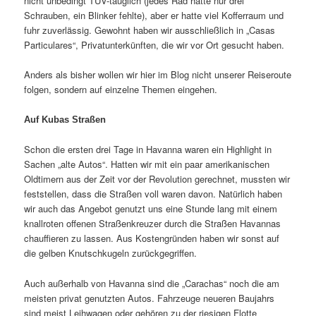
nicht unbedingt TÜV-tauglich (jedes Rad hatte nur drei
Schrauben, ein Blinker fehlte), aber er hatte viel Kofferraum und
fuhr zuverlässig. Gewohnt haben wir ausschließlich in „Casas
Particulares“, Privatunterkünften, die wir vor Ort gesucht haben.
Anders als bisher wollen wir hier im Blog nicht unserer Reiseroute
folgen, sondern auf einzelne Themen eingehen.
Auf Kubas Straßen
Schon die ersten drei Tage in Havanna waren ein Highlight in
Sachen „alte Autos“. Hatten wir mit ein paar amerikanischen
Oldtimern aus der Zeit vor der Revolution gerechnet, mussten wir
feststellen, dass die Straßen voll waren davon. Natürlich haben
wir auch das Angebot genutzt uns eine Stunde lang mit einem
knallroten offenen Straßenkreuzer durch die Straßen Havannas
chauffieren zu lassen. Aus Kostengründen haben wir sonst auf
die gelben Knutschkugeln zurückgegriffen.
Auch außerhalb von Havanna sind die „Carachas“ noch die am
meisten privat genutzten Autos. Fahrzeuge neueren Baujahrs
sind meist Leihwagen oder gehören zu der riesigen Flotte