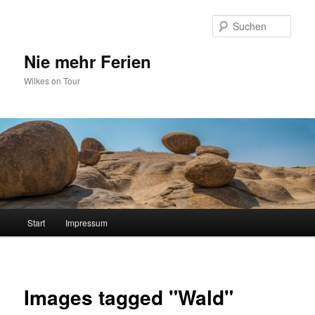
Zum
primären
Such
Inhalt
springen
Nie mehr Ferien
Wilkes on Tour
Hauptmenü
Start
Impressum
Images tagged "Wald"