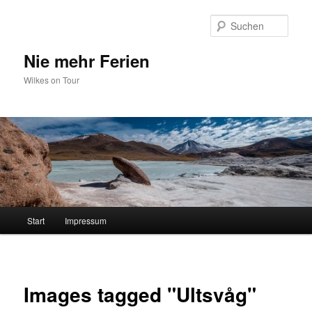
Zum
primären
Such
Inhalt
springen
Nie mehr Ferien
Wilkes on Tour
Hauptmenü
Start
Impressum
Images tagged "Ultsvåg"