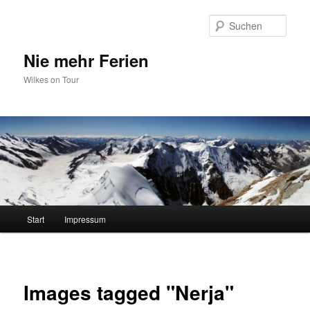
Zum
primären
Such
Inhalt
springen
Nie mehr Ferien
Wilkes on Tour
Hauptmenü
Start
Impressum
Images tagged "Nerja"