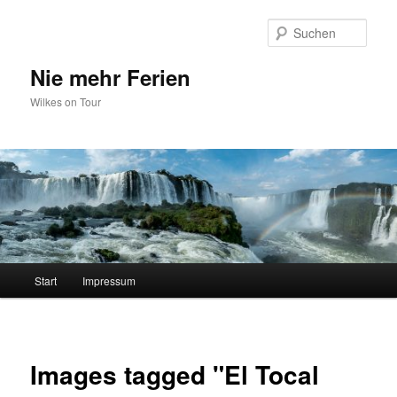
Zum
primären
Such
Inhalt
springen
Nie mehr Ferien
Wilkes on Tour
Hauptmenü
Start
Impressum
Images tagged "El Tocal