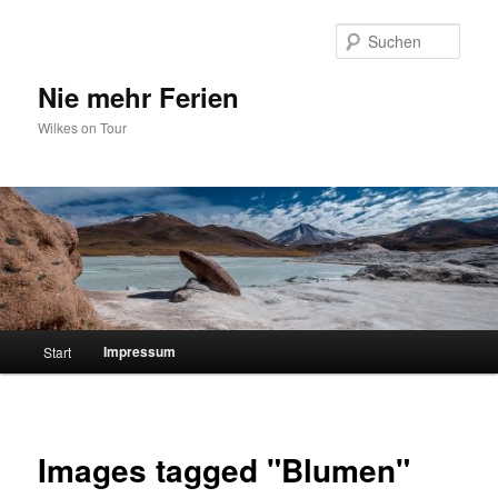
Zum
primären
Such
Inhalt
springen
Nie mehr Ferien
Wilkes on Tour
Hauptmenü
Impressum
Start
Images tagged "Blumen"