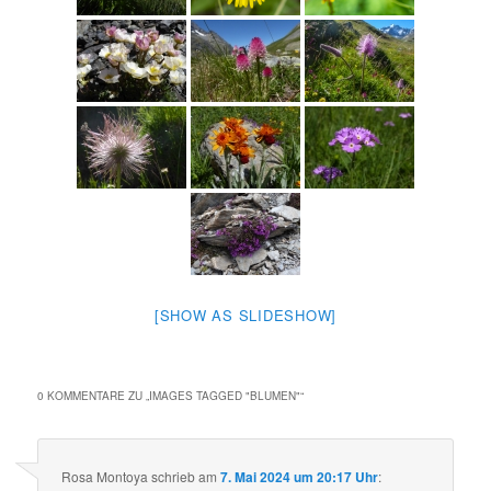
[SHOW AS SLIDESHOW]
0 KOMMENTARE ZU „
IMAGES TAGGED "BLUMEN"
“
Rosa Montoya
schrieb
am
7. Mai 2024 um 20:17 Uhr
: